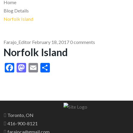
Home
Blog Details
Norfolk Island
Farajo_Editor
February 18, 2017
0 comments
Norfolk Island
Facebook
Mastodon
Email
Share
Toronto, ON
416-900-8121
farajoca@gmail.com