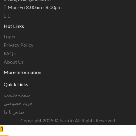
Mon-Fri 8:00am - 8:00pm
Hot Links
Login
Privacy Policy
FAQ’s
About Us
More Information
Quick Links
صفحه نخست
حریم خصوصی
تماس با ما
Copyright 2025 © FaraJo All Rights Reserved.