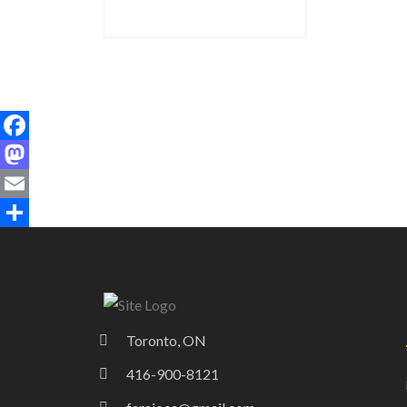
Facebook
Mastodon
Email
Share
Toronto, ON
416-900-8121